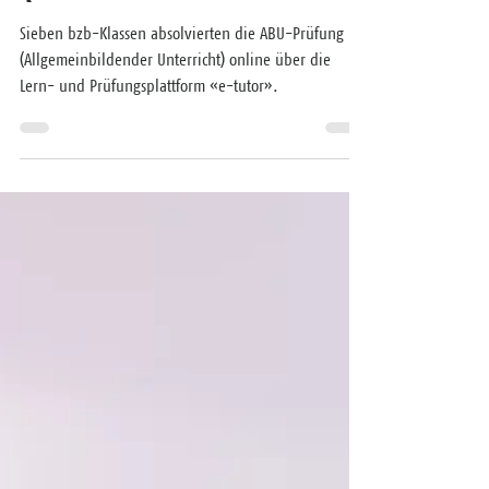
Urs August Graf
29. Juni 2021
1 Min. Lesezeit
Kantonsweit erstes
Pionierprojekt "ABU e-
Qualifikationsverfahren"
Sieben bzb-Klassen absolvierten die ABU-Prüfung
(Allgemeinbildender Unterricht) online über die
Lern- und Prüfungsplattform «e-tutor».