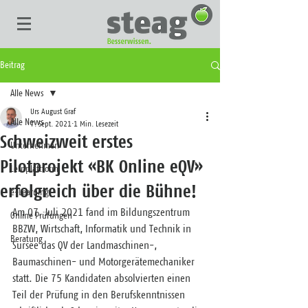
Beitrag
Alle News
Urs August Graf
Alle News
7. Sept. 2021
1 Min. Lesezeit
Schweizweit erstes
Unternehmen
Pilotprojekt «BK Online eQV»
Lernplattform
erfolgreich über die Bühne!
e-Learning
Am 07. Juli 2021 fand im Bildungszentrum 
Online Prüfungen
BBZW, Wirtschaft, Informatik und Technik in 
Beratung
Sursee das QV der Landmaschinen-, 
Baumaschinen- und Motorgerätemechaniker 
statt. Die 75 Kandidaten absolvierten einen 
Teil der Prüfung in den Berufskenntnissen 