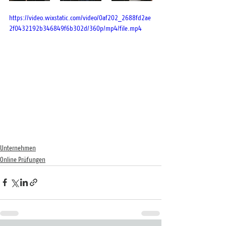
https://video.wixstatic.com/video/0af202_2688fd2ae
2f0432192b346849f6b302d/360p/mp4/file.mp4
Unternehmen
Online Prüfungen