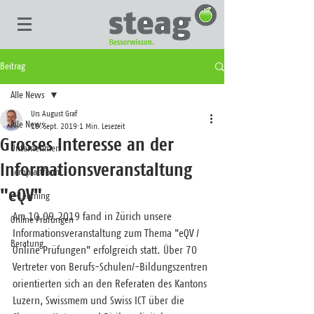
Beitrag
Alle News
Urs August Graf
Alle News
18. Sept. 2019
1 Min. Lesezeit
Grosses Interesse an der
Unternehmen
Informationsveranstaltung
Lernplattform
"eQV"
e-Learning
Am 10.09.2019 fand in Zürich unsere 
Online Prüfungen
Informationsveranstaltung zum Thema "eQV / 
Beratung
Online Prüfungen" erfolgreich statt. Über 70 
Vertreter von Berufs-Schulen/-Bildungszentren 
orientierten sich an den Referaten des Kantons 
Luzern, Swissmem und Swiss ICT über die 