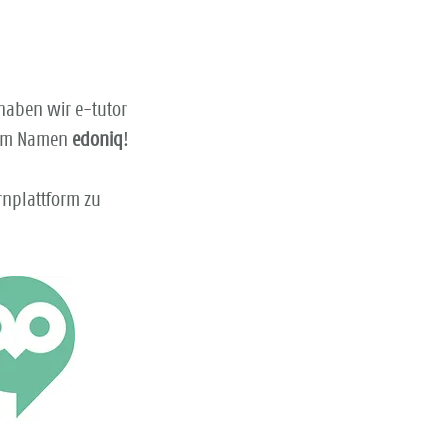
 haben wir e-tutor
dem Namen
edoniq
!
rnplattform zu