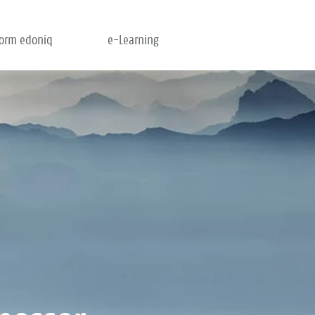
form edoniq
e-Learning