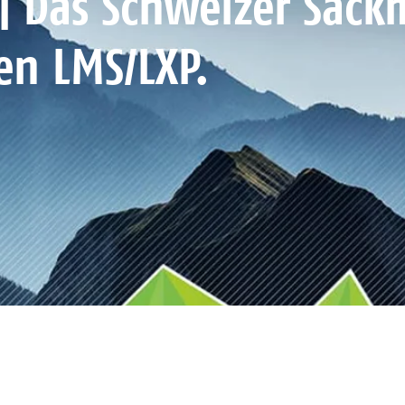
| Das Schweizer Sack
en LMS/LXP.