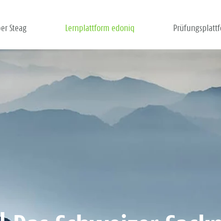
er Steag
Lernplattform edoniq
Prüfungsplatt