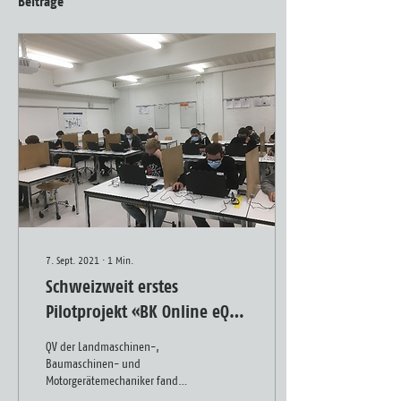
Beiträge
7. Sept. 2021
∙
1
Min.
Schweizweit erstes
Pilotprojekt «BK Online eQV»
erfolgreich über die Bühne!
QV der Landmaschinen-,
Baumaschinen- und
Motorgerätemechaniker fand
erstmalig online auf der e-tutor