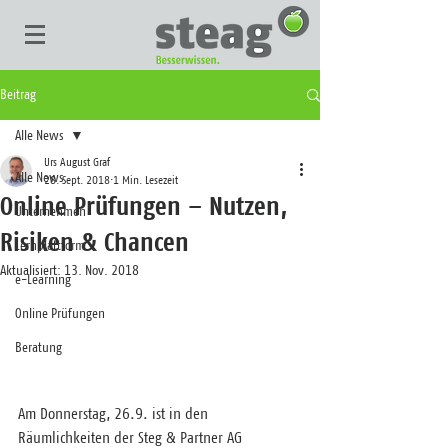
Beitrag
Alle News
Urs August Graf
Alle News
28. Sept. 2018
1 Min. Lesezeit
Online Prüfungen – Nutzen,
Unternehmen
Risiken & Chancen
Lernplattform
Aktualisiert:
13. Nov. 2018
e-Learning
Online Prüfungen
Beratung
Am Donnerstag, 26.9. ist in den 
Räumlichkeiten der Steg & Partner AG 