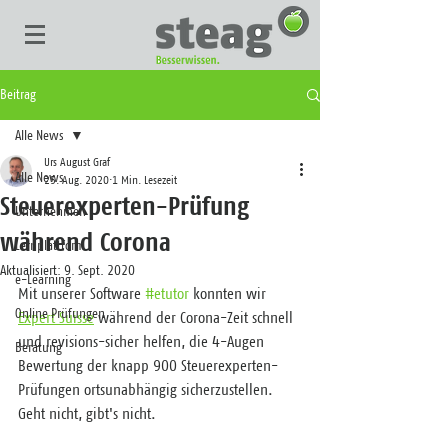
Beitrag
Alle News
Urs August Graf
Alle News
25. Aug. 2020
1 Min. Lesezeit
Steuerexperten-Prüfung
Unternehmen
während Corona
Lernplattform
Aktualisiert:
9. Sept. 2020
e-Learning
Mit unserer Software 
#etutor
 konnten wir 
Online Prüfungen
Expert Suisse
 während der Corona-Zeit schnell 
und revisions-sicher helfen, die 4-Augen 
Beratung
Bewertung der knapp 900 Steuerexperten-
Prüfungen ortsunabhängig sicherzustellen. 
Geht nicht, gibt's nicht.