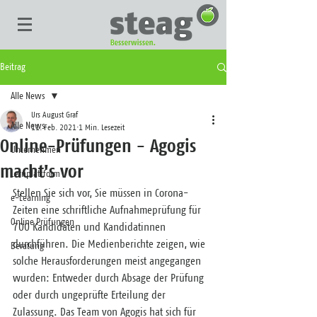
Beitrag
Alle News
Urs August Graf
Alle News
11. Feb. 2021
1 Min. Lesezeit
Online-Prüfungen - Agogis
Unternehmen
macht's vor
Lernplattform
Stellen Sie sich vor, Sie müssen in Corona-
e-Learning
Zeiten eine schriftliche Aufnahmeprüfung für 
Online Prüfungen
700 Kandidaten und Kandidatinnen 
durchführen. Die Medienberichte zeigen, wie 
Beratung
solche Herausforderungen meist angegangen 
wurden: Entweder durch Absage der Prüfung 
oder durch ungeprüfte Erteilung der 
Zulassung. Das Team von Agogis hat sich für 