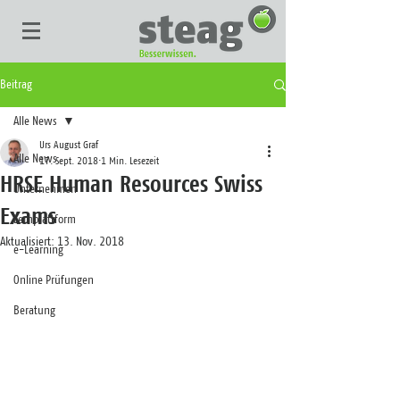
Beitrag
Alle News
Urs August Graf
Alle News
17. Sept. 2018
1 Min. Lesezeit
HRSE Human Resources Swiss
Unternehmen
Exams
Lernplattform
Aktualisiert:
13. Nov. 2018
e-Learning
Online Prüfungen
Beratung